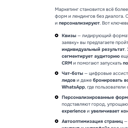
Маркетинг становится всё более
форм и лендингов без диалога. 
и
персонализируют
. Вот ключев
Квизы
— лидирующий формат 
заявку» вы предлагаете прой
индивидуальный результат
.
сегментирует аудиторию
ещё
CRM
и помогают запускать
п
Чат-боты
— цифровые ассист
лидов
и даже
бронировать в
WhatsApp
, где пользователи
Персонализированные фор
подставляют город, упрощаю
experience
и
увеличивает ко
Автооптимизация страниц
— 