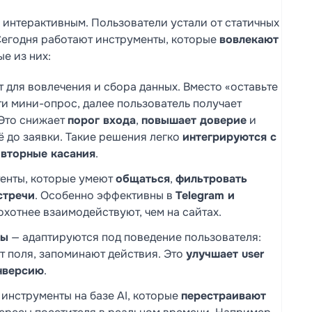
 интерактивным. Пользователи устали от статичных
Сегодня работают инструменты, которые
вовлекают
ые из них:
для вовлечения и сбора данных. Вместо «оставьте
ти мини-опрос, далее пользователь получает
 Это снижает
порог входа
,
повышает доверие
и
 до заявки. Такие решения легко
интегрируются с
овторные касания
.
енты, которые умеют
общаться
,
фильтровать
стречи
. Особенно эффективны в
Telegram и
 охотнее взаимодействуют, чем на сайтах.
мы
— адаптируются под поведение пользователя:
т поля, запоминают действия. Это
улучшает user
нверсию
.
инструменты на базе AI, которые
перестраивают