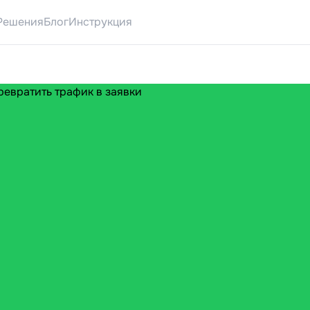
-форма для тильды
Квиз-лендинг
Квиз для сайта
Квиз-фор
Решения
Блог
Инструкция