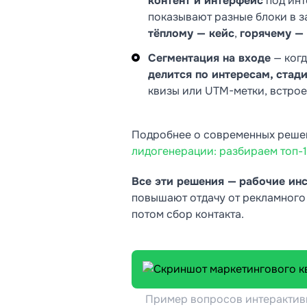
контент и интерфейс
под инт
показывают разные блоки в з
тёплому — кейс
,
горячему —
Сегментация на входе
— когд
делится по интересам, стад
квизы или UTM-метки, встрое
Подробнее о современных решен
лидогенерации: разбираем топ-
Все эти решения —
рабочие ин
повышают отдачу от рекламного
потом сбор контакта.
Пример вопросов интерактивн