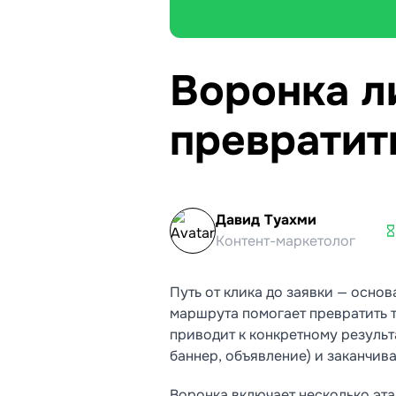
Воронка л
превратит
Давид Туахми
Контент-маркетолог
Путь от клика до заявки — осно
маршрута помогает превратить 
приводит к конкретному результа
баннер, объявление) и заканчив
Воронка включает несколько эта