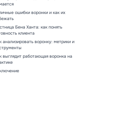
мается
пичные ошибки воронки и как их
бежать
стница Бена Ханта: как понять
товность клиента
к анализировать воронку: метрики и
струменты
к выглядит работающая воронка на
актике
ключение