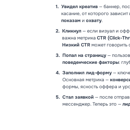
Увидел креатив
— баннер, пос
касание, от которого зависит
показам
и
охвату
.
Кликнул
— если визуал и оффе
важна метрика
CTR (Click-Th
Низкий CTR
может говорить 
Попал на страницу
— пользов
поведенческие факторы
: гл
Заполнил лид-форму
— ключ
Основная метрика —
конверси
формы, ясность оффера и уро
Стал заявкой
— после отправ
мессенджер. Теперь это —
ли