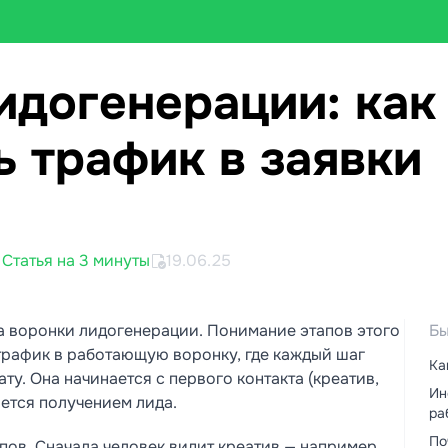
идогенерации: как
ь трафик в заявки
Статья на 3 минуты
19.06.25
ва воронки лидогенерации. Понимание этапов этого
Бы
трафик в работающую воронку, где каждый шаг
Ка
ту. Она начинается с первого контакта (креатив,
Ин
ается получением лида.
ра
По
пов. Сначала человек видит креатив — например,