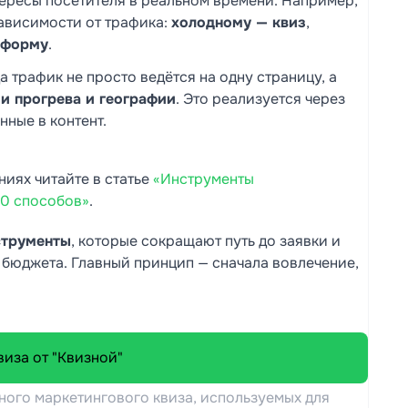
ересы посетителя в реальном времени. Например,
ависимости от трафика:
холодному — квиз
,
 форму
.
а трафик не просто ведётся на одну страницу, а
ии прогрева и географии
. Это реализуется через
нные в контент.
иях читайте в статье
«Инструменты
10 способов»
.
струменты
, которые сокращают путь до заявки и
 бюджета. Главный принцип — сначала вовлечение,
ого маркетингового квиза, используемых для