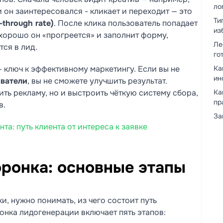
ло
и он заинтересовался - кликает и переходит — это
Ти
-through rate)
. После клика пользователь попадает
из
 хорошо он «прогреется» и заполнит форму,
Ле
тся в лид.
го
— ключ к эффективному маркетингу. Если вы не
Ка
ин
ователи
, вы не сможете улучшить результат.
ить рекламу, но и выстроить чёткую систему сбора,
Ка
пр
в.
За
та: путь клиента от интереса к заявке
оронка: основные этапы
и, нужно понимать, из чего состоит путь
онка лидогенерации включает пять этапов: