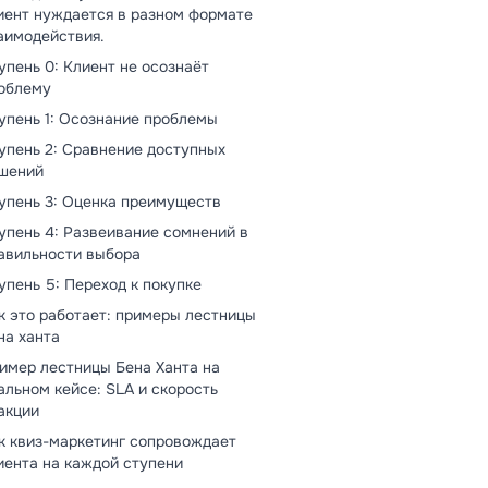
иент нуждается в разном формате
аимодействия.
упень 0: Клиент не осознаёт
облему
упень 1: Осознание проблемы
упень 2: Сравнение доступных
шений
упень 3: Оценка преимуществ
упень 4: Развеивание сомнений в
авильности выбора
упень 5: Переход к покупке
к это работает: примеры лестницы
на ханта
имер лестницы Бена Ханта на
альном кейсе: SLA и скорость
акции
к квиз-маркетинг сопровождает
иента на каждой ступени