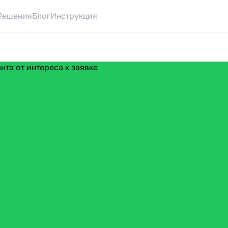
-форма для тильды
Квиз-лендинг
Квиз для сайта
Квиз-фор
Решения
Блог
Инструкция