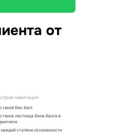
лиента от
страя навигация
о такой Бен Хант
о такое лестница Бена Ханта в
ркетинге
 каждой ступени осознанности