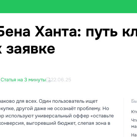
ена Ханта: путь к
к заявке
Статья на 3 минуты
22.06.25
аково для всех. Один пользователь ищет
Бы
окупке, другой даже не осознаёт проблему. Но
Кт
ор используют универсальный оффер «оставьте
Чт
 конверсия, выгоревший бюджет, слепая зона в
ма
На