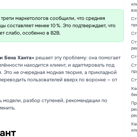
кл
вз
е трети маркетологов сообщили, что средняя
Ст
пр
ы составляет менее 10 %. Это подтверждает, что
т слабо, особенно в B2B.
Ст
Ст
ре
Ст
и Бена Ханта»
решает эту проблему: она помогает
млённости находится клиент, и адаптировать под
Ст
пр
. Это не очередная модная теория, а прикладной
переводить пользователей вверх по воронке — от
Ст
Ка
бе
ь модели, разбор ступеней, рекомендации по
Пр
менить.
ре
ре
Ка
Хант
кл